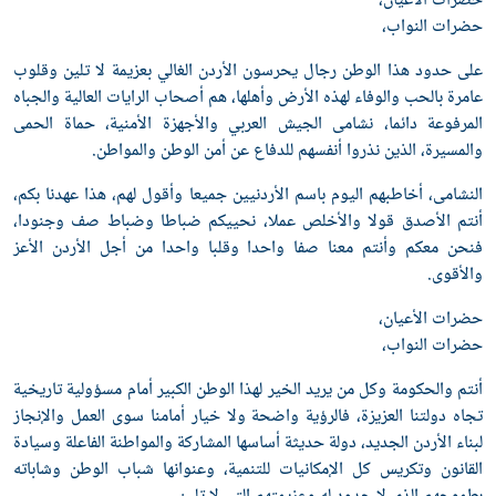
ضرات الأعيان،
ضرات النواب،
لى حدود هذا الوطن رجال يحرسون الأردن الغالي بعزيمة لا تلين وقلوب
امرة بالحب والوفاء لهذه الأرض وأهلها، هم أصحاب الرايات العالية والجباه
لمرفوعة دائما، نشامى الجيش العربي والأجهزة الأمنية، حماة الحمى
المسيرة، الذين نذروا أنفسهم للدفاع عن أمن الوطن والمواطن.
لنشامى، أخاطبهم اليوم باسم الأردنيين جميعا وأقول لهم، هذا عهدنا بكم،
نتم الأصدق قولا والأخلص عملا، نحييكم ضباطا وضباط صف وجنودا،
نحن معكم وأنتم معنا صفا واحدا وقلبا واحدا من أجل الأردن الأعز
الأقوى.
ضرات الأعيان،
ضرات النواب،
نتم والحكومة وكل من يريد الخير لهذا الوطن الكبير أمام مسؤولية تاريخية
جاه دولتنا العزيزة، فالرؤية واضحة ولا خيار أمامنا سوى العمل والإنجاز
بناء الأردن الجديد، دولة حديثة أساسها المشاركة والمواطنة الفاعلة وسيادة
لقانون وتكريس كل الإمكانيات للتنمية، وعنوانها شباب الوطن وشاباته