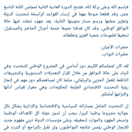
باسم ﷲ وعلى بركة ﷲ، نفتتح الدورة العادية الثانية لمجلس الأمة التاسع
شر، وقد قطعنا شوطا مهما في إرساء القواعد الراسخة لتحديث الدولة
تعزيز منعتها ورسم مسار مئويتها الثانية، بعد جهود تجلت فيها حالة
لتوافق الوطني، وقد كان هدفنا جميعا خدمة أجيال الحاضر والمستقبل،
حقيقا لطموحات شعبنا العزيز وتطلعاته.
ضرات الأعيان،
ضرات النواب،
قد كان لمجلسكم الكريم دور أساسي في المشروع الوطني للتحديث وفي
لبناء على حالة التوافق من خلال إقرار التعديلات الدستورية والتشريعات
لناظمة للعمل الحزبي والبرلماني، مثلما كان لمساهمتكم دور مهم في إنجاز
ؤية التحديث الاقتصادي الملزمة للحكومات، وهي معيار لقياس أدائها
التزامها أمامكم.
ن التحديث الشامل بمساراته السياسية والاقتصادية والإدارية يشكل بكل
وانبه مشروعا وطنيا كبيرا، يجب أن تدور حوله كل الأهداف الوطنية
تسخر الجهود والموارد لتحقيقه. وعلى مؤسسات الدولة تبني مفهوم جديد
لإنجاز الوطني يلمس نتائجه المواطنون، ولن نقبل بالتراجع أو التردد في