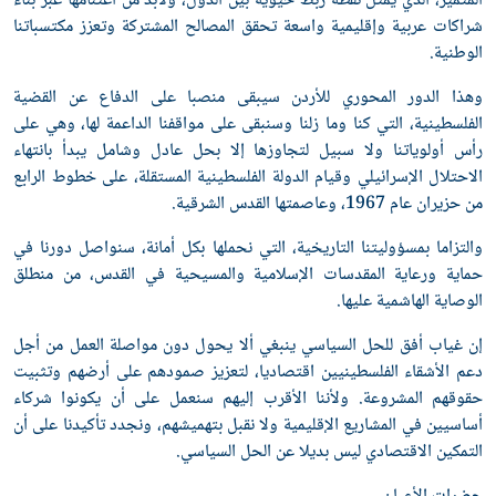
لمتميز، الذي يمثل نقطة ربط حيوية بين الدول، ولابد من اغتنامها عبر بناء
راكات عربية وإقليمية واسعة تحقق المصالح المشتركة وتعزز مكتسباتنا
لوطنية.
هذا الدور المحوري للأردن سيبقى منصبا على الدفاع عن القضية
لفلسطينية، التي كنا وما زلنا وسنبقى على مواقفنا الداعمة لها، وهي على
أس أولوياتنا ولا سبيل لتجاوزها إلا بحل عادل وشامل يبدأ بانتهاء
لاحتلال الإسرائيلي وقيام الدولة الفلسطينية المستقلة، على خطوط الرابع
 حزيران عام 1967، وعاصمتها القدس الشرقية.
التزاما بمسؤوليتنا التاريخية، التي نحملها بكل أمانة، سنواصل دورنا في
ماية ورعاية المقدسات الإسلامية والمسيحية في القدس، من منطلق
لوصاية الهاشمية عليها.
ن غياب أفق للحل السياسي ينبغي ألا يحول دون مواصلة العمل من أجل
عم الأشقاء الفلسطينيين اقتصاديا، لتعزيز صمودهم على أرضهم وتثبيت
قوقهم المشروعة. ولأننا الأقرب إليهم سنعمل على أن يكونوا شركاء
ساسيين في المشاريع الإقليمية ولا نقبل بتهميشهم، ونجدد تأكيدنا على أن
لتمكين الاقتصادي ليس بديلا عن الحل السياسي.