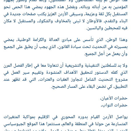
ذا الوطن لم يبنه المتشائمون ولا المشككون، وإنما تقدم وتطور بجهود
لمؤمنين به من أبنائه وبناته، وبفضل هذه الجهود يمضي هذا الحمى نحو
لمستقبل بكل ثقة وعزيمة، وسيبقى الأردن العزيز يكتب صفحات جديدة في
لبناء والتقدم، فالأوطان لا تبنى بالمخاوف والشكوك، والمستقبل لا مكان
يه للمحبطين واليائسين.
هذا الوطن، الذي تأسس على مبادئ العدالة والكرامة الوطنية، يمضي
مسيرته في التحديث تحت سيادة القانون، الذي يجب أن يطبق على الجميع
أن يعمل من أجل الجميع.
لا بد للسلطتين التنفيذية والتشريعية أن تتعاونا معا في إطار الفصل المرن
لذي كفله الدستور لتحقيق الأهداف المنشودة وتقييم سير العمل في
شروع التحديث الشامل لتجاوز العقبات والعثرات، التي قد تظهر عند
لتطبيق، كي نضمن البقاء على المسار الصحيح.
ضرات الأعيان،
ضرات النواب،
واصل الأردن القيام بدوره المحوري في الإقليم بمواكبة المتغيرات
لمتسارعة من حولنا في المنطقة والعالم، مستثمرا هذا الموقع الجيوسياسي