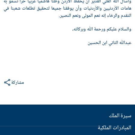
وأسأل ﷲ العلي القدير أن يحفظ الأردن وطنا هاشميا عربيا حرا تسمو به
هامات الأردنيين والأردنيات وأن يوفقنا جميعا لتحقيق تطلعات شعبنا في
التقدم والرخاء إنه نعم المولى ونعم النصير.
والسلام عليكم ورحمة ﷲ وبركاته،
عبدﷲ الثاني ابن الحسين
مشاركة
سيرة الملك
المبادرات الملكية