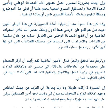
وإن إيماننا بضرورة استمرار العمل لتطوير أداء اقتصادنا الوطني وتأمين
الحياة الكريمة والمستقبل المشرق لشعبنا يحتم علينا أن نولي هذا الموضوع
ومسالة تطويره ونمائه الأهمية القصوى ضمن أولوياتنا الوطنية.
وقد كان هذا سعينا منذ أن تولينا أمانة المسوؤلية في هذا الوطن العزيز
حيث ظل هم المواطن الاردني همنا الاول وتمكنّا بفضل ﷲ خلال السنوات
الماضية من أن نضع اقتصادنا الوطني على الطريق السليم من خلال سلسلة
من القرارات والإجراءات التي تبنيناها في مختلف القطاعات التي كان لها
أبرز الأثر على مجمل عملية التنمية.
وبالرغم مما تحقق وانجز خلال الأشهر الماضية فقد رأيت أن أركز الاهتمام
على مجموعة من الملاحظات والأفكار كي يتسنى لك ولزملائك الوزراء
التسريع في وتيرة العمل والإنجاز وتحقيق الأهداف التي أكدنا عليها في
كتاب التكليف السامي.
إن المسيرة لا زالت طويلة ولا زلنا بحاجة الى المزيد من جهدك المخلص
وجهد زملائك الوزراء الاوفياء للوصول إلى رؤيتنا نحو أردن المستقبل ليبقى
على عهد امته به عزيزا منيعا ينعم أبناؤه بالطمانينة والرخاء.