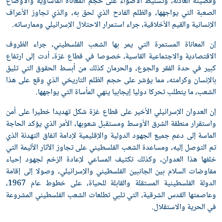
وقضيته العادلة، وتسليط الأضواء على حجم المعاناة المأساوية والأوضاع
الصعبة التي يواجهها، والظلم الفادح الذي لحق به، والذي تجاوز الأعراف
الإنسانية والقيم الأخلاقية، جراء استمرار الاحتلال الإسرائيلي وممارساته.
إن المعاناة المستمرة التي يمر بها الشعب الفلسطيني، جراء الظروف
الاقتصادية والاجتماعية القاسية، خصوصا في قطاع غزة، أدت إلى ارتفاع
كبير في حدة الفقر والجوع، والحرمان كذلك من أبسط الحقوق التي تليق
بالإنسان وكرامته، مما يؤشر على حجم الظلم التاريخي الذي وقع على هذا
الشعب، ما يتطلب تحركا دوليا إيجابيا ينهي المأساة التي يواجهها.
إن العدوان الإسرائيلي الأخير على قطاع غزة شكل تهديدا خطيرا على أمن
واستقرار منطقة الشرق الأوسط ومستقبل شعوبها، الأمر الذي يؤكد الحاجة
الماسة إلى دعم جميع الجهود الدولية والإقليمية لإدامة اتفاق التهدئة الذي
تم التوصل إليه، ومساعدة الشعب الفلسطيني على تجاوز الآثار الأليمة التي
خلفها هذا العدوان، وكذلك تكثيف المساعي لإعادة الزخم لجهود إحياء
مفاوضات السلام بين الجانبين الفلسطيني والإسرائيلي، وصولا إلى إقامة
الدولة الفلسطينية المستقلة والقابلة للحياة، على خطوط عام 1967،
وعاصمتها القدس الشرقية، التي تلبي تطلعات الشعب الفلسطيني المشروعة
في الحرية والاستقلال.