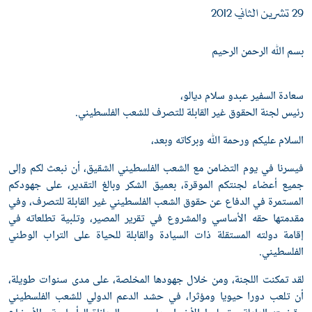
29 تشرين الثاني 2012
بسم ﷲ الرحمن الرحيم
سعادة السفير عبدو سلام ديالو،
رئيس لجنة الحقوق غير القابلة للتصرف للشعب الفلسطيني.
السلام عليكم ورحمة ﷲ وبركاته وبعد،
فيسرنا في يوم التضامن مع الشعب الفلسطيني الشقيق، أن نبعث لكم وإلى
جميع أعضاء لجنتكم الموقرة، بعميق الشكر وبالغ التقدير، على جهودكم
المستمرة في الدفاع عن حقوق الشعب الفلسطيني غير القابلة للتصرف، وفي
مقدمتها حقه الأساسي والمشروع في تقرير المصير، وتلبية تطلعاته في
إقامة دولته المستقلة ذات السيادة والقابلة للحياة على التراب الوطني
الفلسطيني.
لقد تمكنت اللجنة، ومن خلال جهودها المخلصة، على مدى سنوات طويلة،
أن تلعب دورا حيويا ومؤثرا، في حشد الدعم الدولي للشعب الفلسطيني