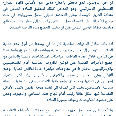
إن حل الدولتين، الذي يحظى بإجماع دولي، هو الأساس لإنهاء الصراع
الفلسطيني الإسرائيلي، وهو المدخل كذلك لتحقيق السلام الشامل في
منطقة الشرق الأوسط، وعلى المجتمع الدولي تحمل مسؤوليته في حث
جميع الأطراف على التمسك بحل الدولتين والعودة إلى عملية تفاوض تعالج
مختلف قضايا الوضع النهائي قبل أن يخسر الجميع هذه الفرصة الثمينة.
لقد بذلنا خلال السنوات الماضية كل ما في وسعنا من أجل دفع عملية
السلام، والتوصل إلى حلول جذرية وعملية وواقعية لهذا الصراع، واستضفنا
في الأردن، خلال الفترة الماضية، مباحثات استكشافية، وعملنا بالتعاون مع
جميع الأطراف المعنية على توفير الظروف المناسبة أمام الفلسطينيين
والإسرائيليين، للانخراط في مفاوضات مباشرة جادة تناقش قضايا الوضع
النهائي وهي الحدود والقدس واللاجئين والأمن والمياه، لكن استمرار
إسرائيل في تعنتها ومماطلتها وإجراءاتها الأحادية، وفي مقدمتها مواصلة
سياسة الاستيطان، وتلك التي تهدف إلى تغيير هوية القدس وتهدد الأماكن
المقدسة فيها شكل عائقا رئيسا أمام نجاح هذه المساعي والجهود، وعمل
على تجميد المفاوضات وتوقف مسيرة السلام.
والأردن الذي سيواصل جهوده بالتعاون مع مختلف الأطراف الإقليمية