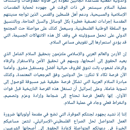
والدولية المعنية لمساعدة الجانبين للعودة إلى طاولة المفاوضات واستئناف
عملية السلام سيستمر في ذات الوقت في جهوده لحماية المقدسات
الإسلامية والمسيحية، ودعم أهل فلسطين والقدس، الذين تواجه مدينتهم
المقدسة إجراءات تعسفية خطيرة بكل الوسائل والسبل المتاحة، وبالتنسيق
مع السلطة الوطنية الفلسطينية، وسيعمل كذلك على مواصلة حث المجتمع
الدولي على تحمل مسوؤليته في وقف كل هذه الانتهاكات الجسيمة، التي
قد يؤدي استمرارها إلى تقويض مساعي السلام.
إن الأردن والعالم العربي والإسلامي ملتزمون بتحقيق السلام الشامل الذي
يعيد الحقوق إلى أصحابها، ويسهم في تحقيق الأمن والاستقرار والرفاه
والرخاء لشعوب باتت تتوق لظروف حياتية أفضل ومستقبل مشرق. وأمامنا
الآن فرصة تكاد لا تتكرر: حل الدولتين وفق المرجعيات المعتمدة، وكذلك
مبادرة السلام العربية التي تشكل فرصة حقيقية غير مسبوقة للوصول إلى
تسوية شاملة، وعلى إسرائيل أن تستغل هذه الفرصة التاريخية قبل فوات
الأوان. إنها بالفعل فرصة تحتاج إلى شجاعة وإرادة وعزم وتصميم،
وانخراط فعلي وجاد في عملية السلام.
إننا إذ نشيد بجهود لجنتكم الموقرة، التي تضع في مقدمة أولوياتها ضرورة
العمل المتواصل لحل الصراع الفلسطيني-الإسرائيلي، لنثمن مساعيكم
الخيرة في دعوتكم المتواصلة لإعادة الحقوق إلى أصحابها الشرعيين،