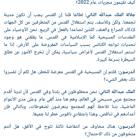
كيف تقيّمون مجريات عام 2022؟
جلالة الملك عبدﷲ الثاني:
لطالما قلنا إن القدس يجب أن تكون مدينة
تجمعنا. ولكن وللأسف، يتم استغلال القدس من المتطرفين من كل الجهات
لإذكاء الصراع والعنف، اللذين تصاعدا بالفعل في الربيع. نحن الأوصياء على
المقدسات المسيحية كما الإسلامية في القدس. ما يقلقني هو وجود
تحديات تواجه الكنائس بسبب السياسات المفروضة على الأرض. إذا ما
استمر استغلال القدس لأغراض سياسية، يمكن أن تخرج الأمور عن نطاق
السيطرة بسرعة كبيرة.
أندرسون:
قلتم إن المسيحية في القدس معرضة للخطر، هل لكم أن تفسروا
ذلك بعض الشيء؟
الملك عبدﷲ الثاني:
نحن محظوظون في بلدنا وفي القدس لأن لدينا أقدم
مجتمع عربي مسيحي في العالم، وهم هنا منذ ألفي عام. وعلى مدى الأعوام
الماضية، بتنا نلاحظ أنهم كمجتمع يتعرضون لضغوطات، وبالتالي فإن
أعدادهم في تناقص، وهذا باعتقادي ناقوس خطر لنا جميعا.
أندرسون:
هناك مخاوف من انتفاضة ثالثة تلوح في الأفق، هل أنتم
متخوفون من ذلك الاحتمال؟