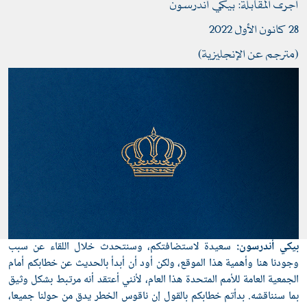
أجرى المقابلة: بيكي أندرسون
28 كانون الأول 2022
(مترجم عن الإنجليزية)
بيكي أندرسون:
سعيدة لاستضافتكم، وسنتحدث خلال اللقاء عن سبب
وجودنا هنا وأهمية هذا الموقع، ولكن أود أن أبدأ بالحديث عن خطابكم أمام
الجمعية العامة للأمم المتحدة هذا العام، لأنني أعتقد أنه مرتبط بشكل وثيق
بما سنناقشه. بدأتم خطابكم بالقول إن ناقوس الخطر يدق من حولنا جميعا،