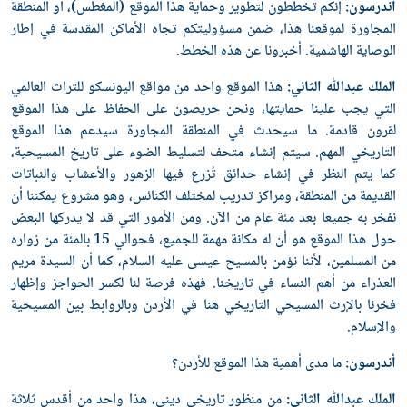
أندرسون:
إنكم تخططون لتطوير وحماية هذا الموقع (المغطس)، أو المنطقة
المجاورة لموقعنا هذا، ضمن مسؤوليتكم تجاه الأماكن المقدسة في إطار
الوصاية الهاشمية. أخبرونا عن هذه الخطط.
الملك عبدﷲ الثاني:
هذا الموقع واحد من مواقع اليونسكو للتراث العالمي
التي يجب علينا حمايتها، ونحن حريصون على الحفاظ على هذا الموقع
لقرون قادمة. ما سيحدث في المنطقة المجاورة سيدعم هذا الموقع
التاريخي المهم. سيتم إنشاء متحف لتسليط الضوء على تاريخ المسيحية،
كما يتم النظر في إنشاء حدائق تُزرع فيها الزهور والأعشاب والنباتات
القديمة من المنطقة، ومراكز تدريب لمختلف الكنائس، وهو مشروع يمكننا أن
نفخر به جميعا بعد مئة عام من الآن. ومن الأمور التي قد لا يدركها البعض
حول هذا الموقع هو أن له مكانة مهمة للجميع، فحوالي 15 بالمئة من زواره
من المسلمين، لأننا نؤمن بالمسيح عيسى عليه السلام، كما أن السيدة مريم
العذراء من أهم النساء في تاريخنا. فهذه فرصة لنا لكسر الحواجز وإظهار
فخرنا بالإرث المسيحي التاريخي هنا في الأردن وبالروابط بين المسيحية
والإسلام.
أندرسون:
ما مدى أهمية هذا الموقع للأردن؟
الملك عبدﷲ الثاني:
من منظور تاريخي ديني، هذا واحد من أقدس ثلاثة