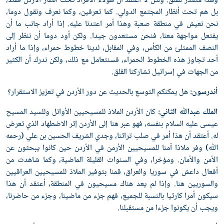
وهذا مصدر للقلق. ولكن لا أعتقد أن هؤلاء الأفراد تحت أنظار الأردن فقط،
بل هم تحت أنظار المجتمع الدولي. كما تعرفين، وكما نعرف ونقول دوما،
نحن نعيش في منطقة صعبة وهذا أمر اعتدنا عليه. إذا أراد جانب ما أن
يفتعل مواجهة معنا، فنحن مستعدون جيدا. ولكن أود دوما أن ننظر إلى
النصف الممتلئ من الكأس، وفي المقابل، لدينا خطوط حمراء، وإذا ما أراد
أحد تجاوز هذه الخطوط الحمراء، فسنتعامل مع ذلك، ولكن ندرك أن الكثير
من الجهات في إسرائيل تشاركنا القلق.
أندرسون:
هل يمكنكم التوسع بالحديث عن دور الأردن في تعزيز الاستقرار؟
الملك عبدﷲ الثاني:
كان الأردن الملاذ للمسيحيين الأوائل وللسيد المسيح
عيسى عليه السلام بنفسه، فهو عبر هنا إلى الأردن إثر الاضطهاد الذي تعرض
له. أعتقد أن هذا أمر في صلب تراثنا، وجدي الشريف الحسين بن علي (رحمه
ﷲ) وفر ملاذا آمنا للمسيحيين الأرمن في الأردن حين كانوا يبحثون عن
الأمن والأمان. ومؤخرا، وفي السنوات القليلة الماضية، وكما شاهدت من
أفعال داعش في سوريا والعراق، قمنا بتوفير الملاذ للمسيحيين العراقيين
والسوريين هنا. وإذا لم يعد هناك مسيحيون في المنطقة، أعتقد أن هذا
سيكون أمرا كارثيا بالنسبة للجميع، فهم جزء من ماضينا، وجزء من حاضرنا،
ويجب أن يكونوا جزءا من مستقبلنا.