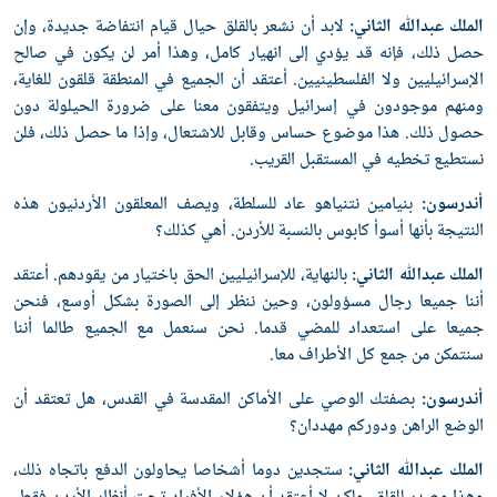
الملك عبدﷲ الثاني:
لابد أن نشعر بالقلق حيال قيام انتفاضة جديدة، وإن
حصل ذلك، فإنه قد يؤدي إلى انهيار كامل، وهذا أمر لن يكون في صالح
الإسرائيليين ولا الفلسطينيين. أعتقد أن الجميع في المنطقة قلقون للغاية،
ومنهم موجودون في إسرائيل ويتفقون معنا على ضرورة الحيلولة دون
حصول ذلك. هذا موضوع حساس وقابل للاشتعال، وإذا ما حصل ذلك، فلن
نستطيع تخطيه في المستقبل القريب.
أندرسون:
بنيامين نتنياهو عاد للسلطة، ويصف المعلقون الأردنيون هذه
النتيجة بأنها أسوأ كابوس بالنسبة للأردن. أهي كذلك؟
الملك عبدﷲ الثاني:
بالنهاية، للإسرائيليين الحق باختيار من يقودهم. أعتقد
أننا جميعا رجال مسؤولون، وحين ننظر إلى الصورة بشكل أوسع، فنحن
جميعا على استعداد للمضي قدما. نحن سنعمل مع الجميع طالما أننا
سنتمكن من جمع كل الأطراف معا.
أندرسون:
بصفتك الوصي على الأماكن المقدسة في القدس، هل تعتقد أن
الوضع الراهن ودوركم مهددان؟
الملك عبدﷲ الثاني:
ستجدين دوما أشخاصا يحاولون الدفع باتجاه ذلك،