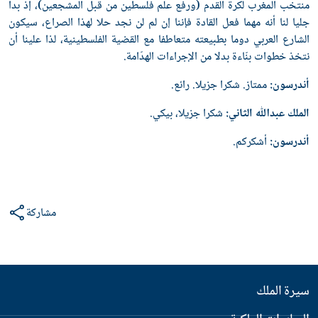
منتخب المغرب لكرة القدم (ورفع علم فلسطين من قبل المشجعين)، إذ بدا
جليا لنا أنه مهما فعل القادة فإننا إن لم لن نجد حلا لهذا الصراع، سيكون
الشارع العربي دوما بطبيعته متعاطفا مع القضية الفلسطينية، لذا علينا أن
نتخذ خطوات بنّاءة بدلا من الإجراءات الهدّامة.
أندرسون:
ممتاز. شكرا جزيلا. رائع.
الملك عبدﷲ الثاني:
شكرا جزيلا، بيكي.
أندرسون:
أشكركم.
مشاركة
سيرة الملك