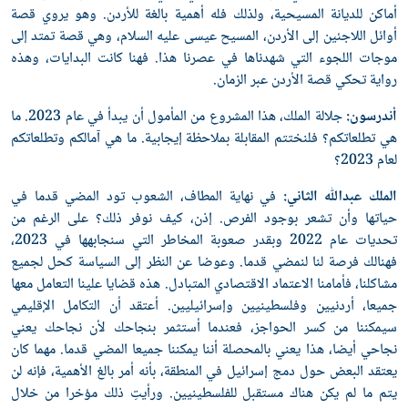
أماكن للديانة المسيحية، ولذلك فله أهمية بالغة للأردن. وهو يروي قصة
أوائل اللاجئين إلى الأردن، المسيح عيسى عليه السلام، وهي قصة تمتد إلى
موجات اللجوء التي شهدناها في عصرنا هذا. فهنا كانت البدايات، وهذه
رواية تحكي قصة الأردن عبر الزمان.
أندرسون:
جلالة الملك، هذا المشروع من المأمول أن يبدأ في عام 2023. ما
هي تطلعاتكم؟ فلنختتم المقابلة بملاحظة إيجابية. ما هي آمالكم وتطلعاتكم
لعام 2023؟
الملك عبدﷲ الثاني:
في نهاية المطاف، الشعوب تود المضي قدما في
حياتها وأن تشعر بوجود الفرص. إذن، كيف نوفر ذلك؟ على الرغم من
تحديات عام 2022 وبقدر صعوبة المخاطر التي سنجابهها في 2023،
فهنالك فرصة لنا لنمضي قدما. وعوضا عن النظر إلى السياسة كحل لجميع
مشاكلنا، فأمامنا الاعتماد الاقتصادي المتبادل. هذه قضايا علينا التعامل معها
جميعا، أردنيين وفلسطينيين وإسرائيليين. أعتقد أن التكامل الإقليمي
سيمكننا من كسر الحواجز، فعندما أستثمر بنجاحك لأن نجاحك يعني
نجاحي أيضا، هذا يعني بالمحصلة أننا يمكننا جميعا المضي قدما. مهما كان
يعتقد البعض حول دمج إسرائيل في المنطقة، بأنه أمر بالغ الأهمية، فإنه لن
يتم ما لم يكن هناك مستقبل للفلسطينيين. ورأيتِ ذلك مؤخرا من خلال