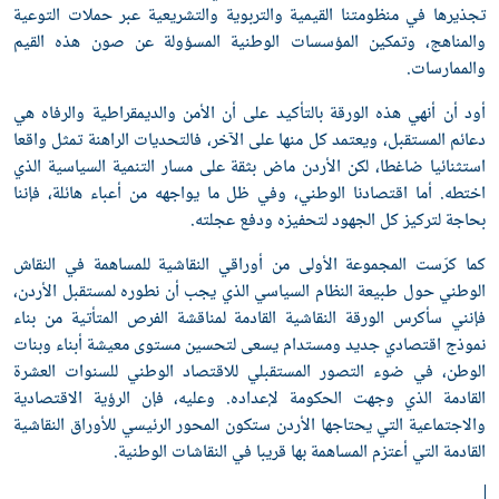
تجذيرها في منظومتنا القيمية والتربوية والتشريعية عبر حملات التوعية
والمناهج، وتمكين المؤسسات الوطنية المسؤولة عن صون هذه القيم
والممارسات.
أود أن أنهي هذه الورقة بالتأكيد على أن الأمن والديمقراطية والرفاه هي
دعائم المستقبل، ويعتمد كل منها على الآخر، فالتحديات الراهنة تمثل واقعا
استثنائيا ضاغطا، لكن الأردن ماض بثقة على مسار التنمية السياسية الذي
اختطه. أما اقتصادنا الوطني، وفي ظل ما يواجهه من أعباء هائلة، فإننا
بحاجة لتركيز كل الجهود لتحفيزه ودفع عجلته.
كما كرّست المجموعة الأولى من أوراقي النقاشية للمساهمة في النقاش
الوطني حول طبيعة النظام السياسي الذي يجب أن نطوره لمستقبل الأردن،
فإنني سأكرس الورقة النقاشية القادمة لمناقشة الفرص المتأتية من بناء
نموذج اقتصادي جديد ومستدام يسعى لتحسين مستوى معيشة أبناء وبنات
الوطن، في ضوء التصور المستقبلي للاقتصاد الوطني للسنوات العشرة
القادمة الذي وجهت الحكومة لإعداده. وعليه، فإن الرؤية الاقتصادية
والاجتماعية التي يحتاجها الأردن ستكون المحور الرئيسي للأوراق النقاشية
القادمة التي أعتزم المساهمة بها قريبا في النقاشات الوطنية.