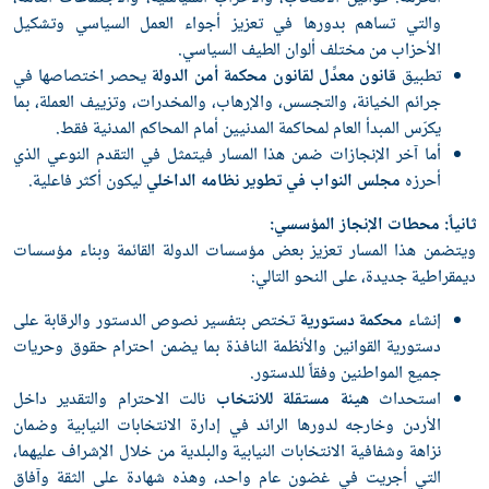
والتي تساهم بدورها في تعزيز أجواء العمل السياسي وتشكيل
الأحزاب من مختلف ألوان الطيف السياسي.
تطبيق
قانون معدِّل لقانون محكمة أمن الدولة
يحصر اختصاصها في
جرائم الخيانة، والتجسس، والإرهاب، والمخدرات، وتزييف العملة، بما
يكرّس المبدأ العام لمحاكمة المدنيين أمام المحاكم المدنية فقط.
أما آخر الإنجازات ضمن هذا المسار فيتمثل في التقدم النوعي الذي
أحرزه
مجلس النواب في تطوير نظامه الداخلي
ليكون أكثر فاعلية.
ثانياً: محطات الإنجاز المؤسسي:
ويتضمن هذا المسار تعزيز بعض مؤسسات الدولة القائمة وبناء مؤسسات
ديمقراطية جديدة، على النحو التالي:
إنشاء
محكمة دستورية
تختص بتفسير نصوص الدستور والرقابة على
دستورية القوانين والأنظمة النافذة بما يضمن احترام حقوق وحريات
جميع المواطنين وفقاً للدستور.
استحداث
هيئة مستقلة للانتخاب
نالت الاحترام والتقدير داخل
الأردن وخارجه لدورها الرائد في إدارة الانتخابات النيابية وضمان
نزاهة وشفافية الانتخابات النيابية والبلدية من خلال الإشراف عليهما،
التي أجريت في غضون عام واحد، وهذه شهادة على الثقة وآفاق