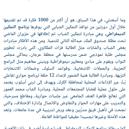
وما أسعدني، في هذا السياق، هو أن أكثر من 1000 فكرة قد تم تقديمها
خلال أول دورتين من نوافذ التمكين الشبابي التي يوفرها
برنامج التمكين
الديمقراطي،
وهي مبادرة لتمكين الشباب تم إطلاقها في حزيران الماضي
تحت مظلة صندوق الملك عبدﷲ الثاني للتنمية. ومن هذه الأفكار مبادرات
بعض الشباب والشابات مثل الطالبة فرات الملكاوي، التي بادرت لتطوير
مجلس طلبة نموذجي ضمن مدرستها في منطقة عرجان، يحاكي مجلس
النواب ويقوم على مبادئ ومعايير ديموقراطية ويتبنى مفاهيم مثل البرامج
الحزبية، والحملات الانتخابية، وقواعد السلوك، وضمانات الانتخابات
النزيهة. ومبادرة الطالبة هنية الضمور لإعداد 12 حلقة لبرنامج حواري تفاعلي
بُثَّ عبر الإذاعات المحلية لمحافظة الكرك، ويهدف إلى تبني أسلوب يعتمد
على حلول عملية لقضايا المجتمعات المحلية. ومبادرة الشاب محمد العمور
التي تعالج ظاهرة العنف الجامعي عبر جلسات حوارية، ومقاطع مسرحية،
والتدريب على مهارات الحوار والتفاوض والاتصال وإدارة الإختلاف، والتي
نجحت في تأهيل فريق مدرِّبين وعقد ورش تدريبية في عدة جامعات. وتعد
هذه الأمثلة وغيرها تجسيدا حقيقيا للمواطنة الفاعلة.
كما سيطلق برنامج التمكين الديمقراطي قريبا مبادرة أخرى في ذات الأهمية،