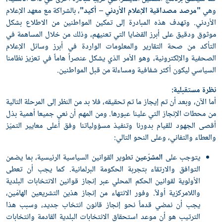
وهي
"مرصد مصداقية الإعلام الأردني – أكيد"
، بالشراكة مع معهد الإعلام
الأردني. وتهدف هذه المبادرة إلى تمكين المواطنين من الاطلاع بشكل
موثوق ودقيق على أبرز القضايا التي تعنيهم، وذلك من خلال المساهمة في
التأكد من صحة التقارير والمعلومات الواردة في أبرز وسائل الإعلام
الصحفية والإلكترونية، وهو الأمر الذي يشكل عنصراً هاماً في تعزيز نظامنا
السياسي ليكون أكثر شفافية ومساءلة من قبل المواطنين.
نظرة مستقبلية:
أما الآن، وبعد أن تم إيجاز ما تم تحقيقه، فلا بد من النظر إلى المرحلة التالية
من محطات الإنجاز التي علينا عبورها. ومن المهم أن نعي جميعا أهمية بذل
أقصى الجهود للقيام بدورنا وتنفيذ مسؤولياتنا وفق أعلى معايير التميّز
والعطاء والتفاني، وعلى النحو التالي:
يتوجب على
المشرّعين
تطوير القوانين السياسية الرئيسية، بما يضمن
التوافق والارتقاء بتجربة الحكومة البرلمانية. كما يجب أن تعطى
الأولوية لقوانين الحكم المحلي عبر إنجاز قوانين الانتخابات البلدية
واللامركزية أولاً. وفور الانتهاء من إنجاز هذين التشريعين الهامّين،
يجب أن نمضي قدماً نحو إنجاز قانون انتخاب جديد، وسبب هذا
الترتيب هو أن موعد استحقاق الانتخابات البلدية القادمة وانتخابات