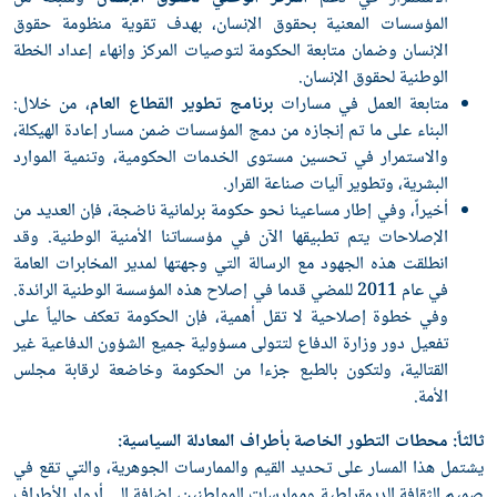
المؤسسات المعنية بحقوق الإنسان، بهدف تقوية منظومة حقوق
الإنسان وضمان متابعة الحكومة لتوصيات المركز وإنهاء إعداد الخطة
الوطنية لحقوق الإنسان.
متابعة العمل في مسارات
برنامج تطوير القطاع العام
، من خلال:
البناء على ما تم إنجازه من دمج المؤسسات ضمن مسار إعادة الهيكلة،
والاستمرار في تحسين مستوى الخدمات الحكومية، وتنمية الموارد
البشرية، وتطوير آليات صناعة القرار.
أخيراً، وفي إطار مساعينا نحو حكومة برلمانية ناضجة، فإن العديد من
الإصلاحات يتم تطبيقها الآن في مؤسساتنا الأمنية الوطنية. وقد
انطلقت هذه الجهود مع الرسالة التي وجهتها لمدير المخابرات العامة
في عام 2011 للمضي قدما في إصلاح هذه المؤسسة الوطنية الرائدة.
وفي خطوة إصلاحية لا تقل أهمية، فإن الحكومة تعكف حالياً على
تفعيل دور وزارة الدفاع لتتولى مسؤولية جميع الشؤون الدفاعية غير
القتالية، ولتكون بالطبع جزءا من الحكومة وخاضعة لرقابة مجلس
الأمة.
ثالثاً: محطات التطور الخاصة بأطراف المعادلة السياسية:
يشتمل هذا المسار على تحديد القيم والممارسات الجوهرية، والتي تقع في
صميم الثقافة الديمقراطية وممارسات المواطنين، إضافة إلى أدوار الأطراف