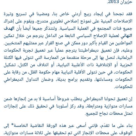
حزيران 2013.
فقد نجحنا في إيجاد ربيع أردني خاص بنا، ومضينا في تسريع وتيرة
الإصلاحات المبنية على نموذج إصلاحي تطويري متدرج، ويقوم على إشراك
جميع فئات المجتمع في العملية السياسية. ولنتذكّر جميعا أيضاً بأن
الهدف
النهائي
لعملية الإصلاح السياسي النابعة من الداخل يترجم من خلال تمكين
المواطنين من القيام بأكبر دور ممكن في صنع القرار عبر ممثليهم المنتخبين.
وعليه، فإن تعميق ديمقراطيتنا يترجم عملياً عبر تعميق تجربة الحكومات
البرلمانية، لنصل بها إلى مرحلة متقدمة من الممارسة التي تتولى فيها الكتلة
الحزبية أو الإئتلافية ذات الأغلبية النيابية، أو ائتلاف من الكتل، تشكيل
الحكومات، في حين تتولى الأقلية النيابية مهام حكومة الظل، من رقابة على
الحكومات ومساءلتها، وتقديم برامج بديلة، وضمان التداول الديمقراطي
للحكومات.
إن تعميق تحولنا الديمقراطي يتطلب شروطاً أساسية لا بد من إنجازها ضمن
مسارات متوازية ومترابطة، وقد ركز أسلوبنا في تحقيق ذلك على إنجازات
تمثل محطات نجاح للجميع.
بناء على ما تقدّم، فإنني أسعى عبر هذه الورقة النقاشية الخامسة* إلى
الوقوف على محطات الإنجاز التي تم تحقيقها على ثلاثة مسارات متوازية،