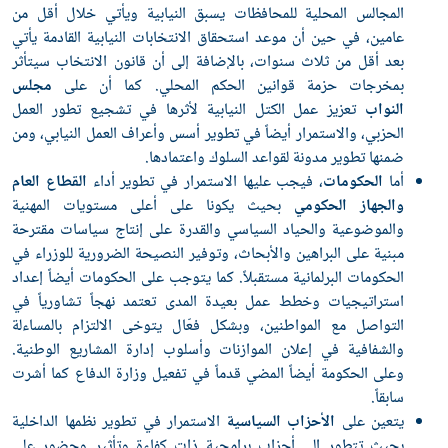
المجالس المحلية للمحافظات يسبق النيابية ويأتي خلال أقل من
عامين، في حين أن موعد استحقاق الانتخابات النيابية القادمة يأتي
بعد أقل من ثلاث سنوات، بالإضافة إلى أن قانون الانتخاب سيتأثر
بمخرجات حزمة قوانين الحكم المحلي. كما أن على
مجلس
النواب
تعزيز عمل الكتل النيابية لأثرها في تشجيع تطور العمل
الحزبي، والاستمرار أيضاً في تطوير أسس وأعراف العمل النيابي، ومن
ضمنها تطوير مدونة لقواعد السلوك واعتمادها.
أما
الحكومات
، فيجب عليها الاستمرار في تطوير أداء
القطاع العام
والجهاز الحكومي
بحيث يكونا على أعلى مستويات المهنية
والموضوعية والحياد السياسي والقدرة على إنتاج سياسات مقترحة
مبنية على البراهين والأبحاث، وتوفير النصيحة الضرورية للوزراء في
الحكومات البرلمانية مستقبلاً. كما يتوجب على الحكومات أيضاً إعداد
استراتيجيات وخطط عمل بعيدة المدى تعتمد نهجاً تشاورياً في
التواصل مع المواطنين، وبشكل فعّال يتوخى الالتزام بالمساءلة
والشفافية في إعلان الموازنات وأسلوب إدارة المشاريع الوطنية.
وعلى الحكومة أيضاً المضي قدماً في تفعيل وزارة الدفاع كما أشرت
سابقاً.
يتعين على
الأحزاب السياسية
الاستمرار في تطوير نظمها الداخلية
بحيث تتطور إلى أحزاب برامجية ذات كفاءة وتأثير وحضور على