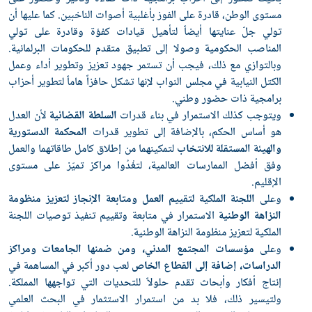
مستوى الوطن، قادرة على الفوز بأغلبية أصوات الناخبين. كما عليها أن
تولي جلّ عنايتها أيضاً لتأهيل قيادات كفؤة وقادرة على تولي
المناصب الحكومية وصولا إلى تطبيق متقدم للحكومات البرلمانية.
وبالتوازي مع ذلك، فيجب أن تستمر جهود تعزيز وتطوير أداء وعمل
الكتل النيابية في مجلس النواب لإنها تشكل حافزاً هاماً لتطوير أحزاب
برامجية ذات حضور وطني.
ويتوجب كذلك الاستمرار في بناء قدرات
السلطة القضائية
لأن العدل
هو أساس الحكم، بالإضافة إلى تطوير قدرات
المحكمة الدستورية
والهيئة المستقلة للانتخاب
لتمكينهما من إطلاق كامل طاقاتهما والعمل
وفق أفضل الممارسات العالمية، لتغْدُوا مراكز تميّز على مستوى
الإقليم.
وعلى
اللجنة الملكية لتقييم العمل ومتابعة الإنجاز لتعزيز منظومة
النزاهة الوطنية
الاستمرار في متابعة وتقييم تنفيذ توصيات اللجنة
الملكية لتعزيز منظومة النزاهة الوطنية.
وعلى
مؤسسات المجتمع المدني، ومن ضمنها الجامعات ومراكز
الدراسات، إضافة إلى القطاع الخاص
لعب دور أكبر في المساهمة في
إنتاج أفكار وأبحاث تقدم حلولاً للتحديات التي تواجهها المملكة.
ولتيسير ذلك، فلا بد من استمرار الاستثمار في البحث العلمي