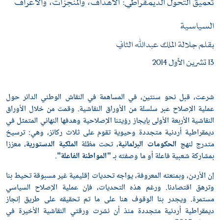
تعميق التحول الديمقراطي: الأهداف، والمنجزات، والأعراف
السياسية
بقلم جلالة الملك عبدﷲ الثاني
13 تشرين الأول 2014
شرعت، قبل نحو سنتين، في المساهمة في النقاش الوطني الدائر حول
عملية الإصلاح عبر سلسلة من الأوراق النقاشية. وقمت من خلال الأوراق
النقاشية الأربعة الأولى بإيجاز رؤيتنا الإصلاحية وهدفها النهائي المتمثل في
ديمقراطية أردنية متجددة وحيوية تقوم على ثلاث ركائز، وهي: ترسيخ
متدرج لنهج
الحكومات البرلمانية
، تحت مظلة
الملكية الدستورية
، معززا
بمشاركة شعبية فاعلة أو ما وصفته بـ
"المواطنة الفاعلة"
.
إن الأردن، وبمنعته المعروفة، يواجه تحديات إقليمية غير مسبوقة تحيط بنا
وترهق اقتصادنا. ورغم هذه التحديات، فإن عملية الإصلاح السياسي
مستمرة. ويجدر بنا الوقوف هنا على ما تم تحقيقه على طريق إنجاز
ديمقراطية أردنية متجددة منذ أن نشرت ورقتي النقاشية الأخيرة في