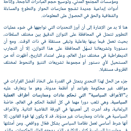
ومؤسسات المجتمع المدني، وتوسيع حجم المبادرات الناجحة، وإتاحة
أدوات إبداعية جديدة تشجع ممارسات الحوار والتطوع والمساءلة
والشفافية والحق في الحصول على المعلومات.
هنا لا بد من الإشارة إلى أن أبرز التحديات التي نواجهها في ضوء عمليات
التطوير تتمثل في المحافظة على التوازن الدقيق بين مختلف السلطات،
بحيث تعمل فيما بينها بفاعلية وتبقى مستقلة في ذات الوقت. ومع أن
دستورنا وتشريعاتنا تسهّل المحافظة على هذا التوازن، إلا أن التجارب
الديمقراطية في مختلف دول العالم، وعلى امتداد التاريخ، أظهرت أنه من
المستحيل لأي دستور أو مجموعة تشريعات التنبؤ والتحوط لمختلف
الظروف مستقبلا.
جزء من الحل لهذا التحدي يتمثل في القدرة على اتخاذ أفضل القرارات في
مواقف غير محكومة بقواعد أو أنظمة مدونة، وهو ما يتعارف عليه
بـ
"الأعراف السياسية" التي تحكم عادات وممارسات أطراف العملية
السياسية
، وهي تلعب دورا مهما في كل أنظمة الحكم في العالم، خاصّة
البرلمانية، وقد أشرت إلى أهميتها في الورقة النقاشية الثانية. والأعراف
السياسية هي عادات وممارسات غير مدوّنة، قد لا يكون لها قوة القانون، إلا
أنها شرط أساسي لعمل نظامنا السياسي بشكل فعّال وواقعي. ومن أمثلتها
في ممارستنا السياسية كتاب التكليف الذي يوجهه الملك للحكومات، والذي