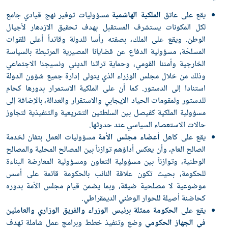
يقع على عاتق
الملكية الهاشمية
مسؤوليات توفير نهج قيادي جامع
لكل المكونات يستشرف المستقبل بهدف تحقيق الازدهار لأجيال
الوطن. ويقع على الملك، بصفته رأسا للدولة وقائداً أعلى للقوات
المسلحّة، مسؤولية الدفاع عن قضايانا المصيرية المرتبطة بالسياسة
الخارجية وأمننا القومي، وحماية تراثنا الديني ونسيجنا الاجتماعي
وذلك من خلال مجلس الوزراء الذي يتولى إدارة جميع شؤون الدولة
استنادا إلى الدستور. كما أن على الملكية الاستمرار بدورها كحام
للدستور ولمقومات الحياد الإيجابي والاستقرار والعدالة، بالإضافة إلى
مسؤولية الملكية كفيصل بين السلطتين التشريعية والتنفيذية لتجاوز
حالات الاستعصاء السياسي عند حدوثها.
يقع على كاهل
أعضاء مجلس الأمة
مسؤوليات العمل بتفان لخدمة
الصالح العام، وأن يعكس أداؤهم توازناً بين المصالح المحلية والمصالح
الوطنية، وتوازناً بين مسؤولية التعاون ومسؤولية المعارضة البناءة
للحكومة، بحيث تكون علاقة النائب بالحكومة قائمة على أسس
موضوعية لا مصلحية ضيقة، وبما يضمن قيام مجلس الأمة بدوره
كحاضنة أصيلة للحوار الوطني الديمقراطي.
يقع على
الحكومة ممثلة برئيس الوزراء والفريق الوزاري والعاملين
في الجهاز الحكومي
وضع وتنفيذ خطط وبرامج عمل شاملة تهدف