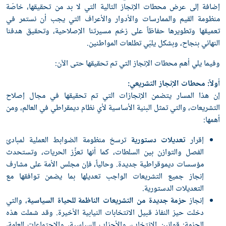
إضافة إلى عرض محطات الإنجاز التالية التي لا بد من تحقيقها، خاصّة
منظومة القيم والممارسات والأدوار والأعراف التي يجب أن نستمر في
تعميقها وتطويرها حفاظاً على زخم مسيرتنا الإصلاحية، وتحقيق هدفنا
النهائي بنجاح، وبشكل يلبّي تطلعات المواطنين.
وفيما يلي أهم محطات الإنجاز التي تم تحقيقها حتى الآن:
أ
ولاً: محطات الإنجاز التشريعي:
إن هذا المسار يتضمن الإنجازات التي تم تحقيقها في مجال إصلاح
التشريعات، والتي تمثل البنية الأساسية لأي نظام ديمقراطي في العالم، ومن
أهمها:
إقرار
تعديلات دستورية
ترسخ منظومة الضوابط العملية لمبادئ
الفصل والتوازن بين السلطات، كما أنها تعزٍّز الحريات، وتستحدث
مؤسسات ديموقراطية جديدة. وحالياً، فإن مجلس الأمة على مشارف
إنجاز جميع التشريعات الواجب تعديلها بما يضمن توافقها مع
التعديلات الدستورية.
إنجاز
حزمة جديدة من التشريعات الناظمة للحياة السياسية
، والتي
دخلت حيز النفاذ قبيل الانتخابات النيابية الأخيرة. وقد شملت هذه
الحزمة: قوانين الانتخاب، والأحزاب السياسية، والاجتماعات العامة،