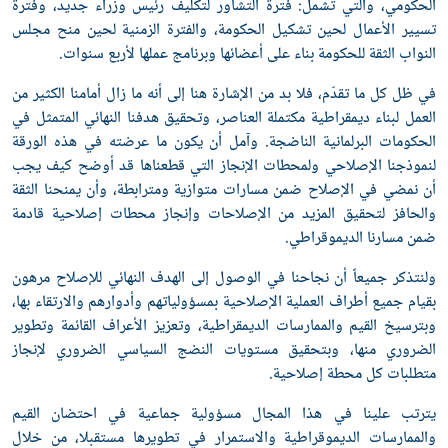
الحكومي، والتي تشمل: فترة التشاور لتكليف رئيس وزراء جديد، وفترة
تسيير الأعمال لحين تشكيل الحكومة، والفترة الزمنية لحين منح مجلس
النواب الثقة للحكومة بناء على أعضائها وبرنامج عملها لأربع سنوات.
في ظل كل ما تقدّم، فلا بد من الإشارة هنا إلى أنه ما زال أمامنا الكثير من
العمل لبناء ديمقراطية مكتملة العناصر، وتحقيق هدفنا النهائي المتمثل في
الحكومات البرلمانية الناضجة. وآمل أن يكون ما عرضته في هذه الورقة
لنموذجنا الإصلاحي ولمحطات الإنجاز التي قطعناها قد أوضح كيف يجب
أن نمضي في الإصلاح ضمن مسارات متوازية ومترابطة، وأن يمنحنا الثقة
والحافز لتحقيق المزيد من الإصلاحات وإنجاز محطات إصلاحية قادمة
ضمن مسارنا الديموقراطي.
ولنتذكر جميعاً أن نجاحنا في الوصول إلى الهدف النهائي للإصلاح مرهون
بقيام جميع أطراف العملية الإصلاحية بمسؤولياتهم وأدوارهم والارتقاء بها،
وبترسيخ القيم والممارسات الديمقراطية، وتعزيز الأعراف القائمة وتطوير
الضروري منها، وبتحقيق مستويات النضج السياسي الضروري لإنجاز
متطلبات كل محطة إصلاحية.
يترتب علينا في هذا المجال مسؤولية جماعية في احتضان القيم
والممارسات الديموقراطية والاستمرار في تطويرها مستقبلا، من خلال