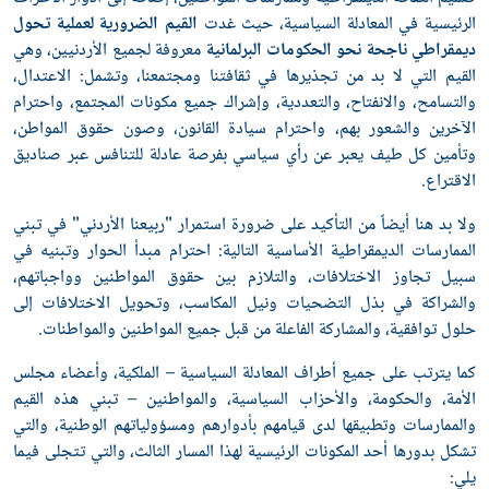
الرئيسية في المعادلة السياسية، حيث غدت
القيم الضرورية لعملية تحول
ديمقراطي ناجحة نحو الحكومات البرلمانية
معروفة لجميع الأردنيين، وهي
القيم التي لا بد من تجذيرها في ثقافتنا ومجتمعنا، وتشمل: الاعتدال،
والتسامح، والانفتاح، والتعددية، وإشراك جميع مكونات المجتمع، واحترام
الآخرين والشعور بهم، واحترام سيادة القانون، وصون حقوق المواطن،
وتأمين كل طيف يعبر عن رأي سياسي بفرصة عادلة للتنافس عبر صناديق
الاقتراع.
ولا بد هنا أيضاً من التأكيد على ضرورة استمرار "ربيعنا الأردني" في تبني
الممارسات الديمقراطية الأساسية التالية: احترام مبدأ الحوار وتبنيه في
سبيل تجاوز الاختلافات، والتلازم بين حقوق المواطنين وواجباتهم،
والشراكة في بذل التضحيات ونيل المكاسب، وتحويل الاختلافات إلى
حلول توافقية، والمشاركة الفاعلة من قبل جميع المواطنين والمواطنات.
كما يترتب على جميع أطراف المعادلة السياسية – الملكية، وأعضاء مجلس
الأمة، والحكومة، والأحزاب السياسية، والمواطنين – تبني هذه القيم
والممارسات وتطبيقها لدى قيامهم بأدوارهم ومسؤولياتهم الوطنية، والتي
تشكل بدورها أحد المكونات الرئيسية لهذا المسار الثالث، والتي تتجلى فيما
يلي: