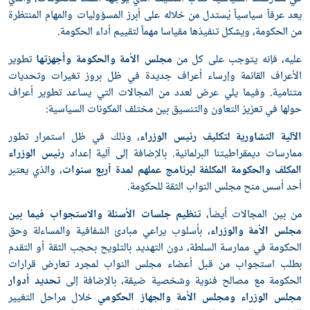
يعد عرفاً سياسياً يُستدل من خلاله على أبرز المسؤوليات والمهام المنتظرة
من الحكومة، ويشكل تنفيذها مقياسا مهماً لتقييم أداء الحكومة.
عليه، فإنه يتوجب على كل من
مجلس الأمة والحكومة وأجهزتها
تطوير
الأعراف القائمة وإرساء أعراف جديدة في ظل بروز تغيرات وتحديات
متنامية. وفيما يلي عرض لعدد من المجالات التي يساعد تطوير أعراف
حولها في تعزيز التعاون والتنسيق بين مختلف المكونات السياسية:
الآلية التشاورية لتكليف رئيس الوزراء
، وذلك في ظل استمرار تطور
ممارسات ديمقراطيتنا البرلمانية. بالإضافة إلى آلية إعداد
رئيس الوزراء
المكلف والحكومة المكلفة لبرنامج عملهم لمدة أربع سنوات
، والذي يعتبر
أحد أسس منح مجلس النواب الثقة للحكومة.
من بين المجالات أيضاً،
تنظيم جلسات الأسئلة والاستجواب فيما بين
مجلس الأمة والوزراء
، بأسلوب يراعي مبادئ الشفافية والمساءلة وحق
الحكومة في ممارسة السلطة، دون التهديد بالتلويح بحجب الثقة أو التقدم
بطلب استجواب من قبل أعضاء مجلس النواب لمجرد تعارض قرارات
الحكومة مع مصالح فئوية وشخصية ضيقة، بالإضافة إلى
تحديد أدوار
مجلس الوزراء ومجلس الأمة والجهاز الحكومي
خلال مراحل التغيير