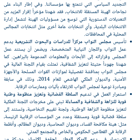
التجديد السياسي التي تتمتع بها مؤسساتنا. وفي إطار البناء على
نجاحات الهيئة المستقلة للانتخاب، فقد شهدنا مؤخراً إقرار المزيد من
التعديلات الدستورية التي توسع من مسؤوليات الهيئة لتشمل إدارة
الانتخابات البلدية، وأي انتخابات عامة أخرى مثل انتخابات المجالس
المحلية في المحافظات.
تأسيس
مجلس النواب مركزاً للدراسات والبحوث التشريعية
يدعم
عمل النواب واللجان النيابية المتخصصة، ويضمن أن يستند عمل
المجلس وقراراته إلى الأبحاث والمعلومات المدعومة بالبراهين. كما
شهدنا جهوداً حثيثة لتعزيز الشفافية، تمثلت بقيام اللجنة المالية في
مجلس النواب بمناقشة تفصيلية لموازنات القوات المسلحة والأجهزة
الأمنية، والديوان الملكي الهاشمي للعام 2014، وذلك في سابقة
ومبادرة نوعية لمجلس النواب للارتقاء بآليات وممارسات الرقابة.
استمرار العمل في تدعيم
السلطة القضائية وتعزيز منظومة وطنية
قوية للنزاهة والشفافية والمساءلة
تبني على مخرجات اللجنة الملكية
لتعزيز منظومة النزاهة الوطنية، ولجنة تقييم التخاصية، وتستند إلى
سلطة قضائية قوية ومستقلة وعدد من المؤسسات الرقابية الرئيسة،
مثل: هيئة مكافحة الفساد، وديوان المحاسبة، وديوان المظالم، وأنظمة
الرقابة في القطاعين الحكومي والخاص والمجتمع المدني.
الاستمرار في دعم
المركز الوطني لحقوق الإنسان
وشبكة من