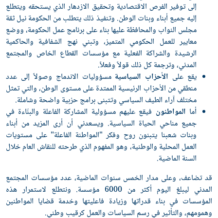
إلى توفير الفرص الاقتصادية وتحقيق الازدهار الذي يستحقه ويتطلع
إليه جميع أبناء وبنات الوطن. وتنفيذ ذلك يتطلب من الحكومة نيل ثقة
مجلس النواب والمحافظة عليها بناء على برنامج عمل الحكومة، ووضع
معايير للعمل الحكومي المتميز، وتبني نهج الشفافية والحاكمية
الرشيدة والشراكة الفعلية مع مؤسسات القطاع الخاص والمجتمع
المدني، وترجمة كل ذلك قولاً وفعلاً.
يقع على
الأحزاب السياسية
مسؤوليات الاندماج وصولاً إلى عدد
منطقي من الأحزاب الرئيسية الممتدة على مستوى الوطن، والتي تمثل
مختلف آراء الطيف السياسي وتتبنى برامج حزبية واضحة وشاملة.
أما
المواطنون
فيقع عليهم مسؤولية المشاركة الفاعلة والبنّاءة في
جميع مناحي الحياة السياسية. ويسعدني أن أرى المزيد من أبناء
وبنات شعبنا يتبنون روح وفكر "المواطنة الفاعلة" على مستويات
العمل المحلية والوطنية، وهو المفهوم الذي طرحته للنقاش العام خلال
السنة الماضية.
قد تضاعف، وعلى مدار الخمس سنوات الماضية، عدد مؤسسات المجتمع
المدني ليبلغ اليوم أكثر من 6000 مؤسسة. ونتطلع لاستمرار هذه
المؤسسات في بناء قدراتها وزيادة فاعليتها وخدمة قضايا المواطنين
وهمومهم، والتأثير في رسم السياسات والعمل كرقيب وطني.