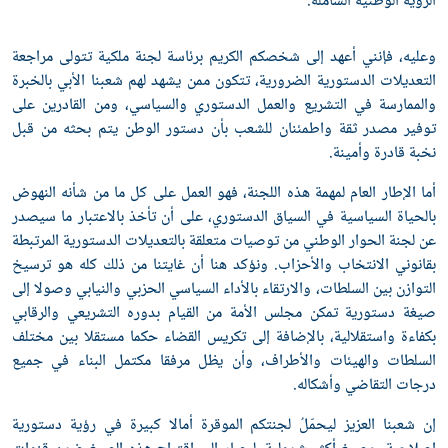
الرؤية الوطنية الشاملة.
وعليه، فإنني أعهد إلى شخصكم الكريم برئاسة لجنة ملكية تتولى مراجعة
التعديلات الدستورية الضرورية، تتكون ممن يشهد لهم شعبنا الأبي بالخبرة
والممارسة في التشريع والعمل الدستوري والسياسي، ومن القادرين على
توفير مصدر ثقة واطمئنان للشعب بأن دستور الوطن يتم بحثه من قبل
نخبة قادرة وأمينة.
أما الإطار العام لمهمة هذه اللجنة، فهو العمل على كل ما من شأنه النهوض
بالحياة السياسية في السياق الدستوري، على أن تأخذ بالاعتبار ما سيصدر
عن لجنة الحوار الوطني من توصيات متعلقة بالتعديلات الدستورية المرتبطة
بقانوني الانتخاب والأحزاب. ونؤكد هنا أن غايتنا من ذلك كله هو ترسيخ
التوازن بين السلطات، والارتقاء بالأداء السياسي الحزبي والنيابي وصولا إلى
صيغة دستورية تمكن مجلس الأمة من القيام بدوره التشريعي والرقابي
بكفاءة واستقلالية، بالإضافة إلى تكريس القضاء حكما مستقلا بين مختلف
السلطات والهيئات والأطراف، وأن يظل مرفقا مكتمل البناء في جميع
درجات التقاضي وأشكاله.
إن شعبنا العزيز ليحمّلُ لجنتكم الموقرة أمالا كبيرة في رؤية دستورية