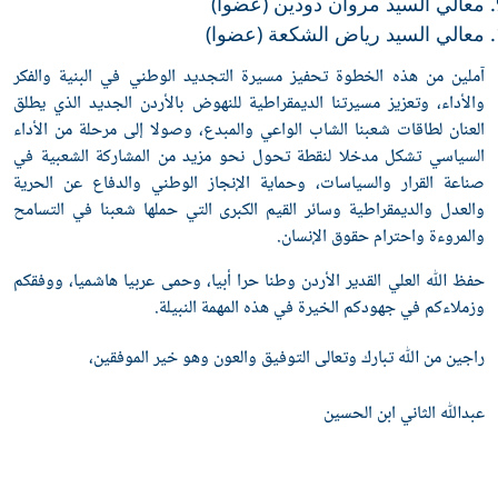
معالي السيد مروان دودين (عضوا)
معالي السيد رياض الشكعة (عضوا)
آملين من هذه الخطوة تحفيز مسيرة التجديد الوطني في البنية والفكر
والأداء، وتعزيز مسيرتنا الديمقراطية للنهوض بالأردن الجديد الذي يطلق
العنان لطاقات شعبنا الشاب الواعي والمبدع، وصولا إلى مرحلة من الأداء
السياسي تشكل مدخلا لنقطة تحول نحو مزيد من المشاركة الشعبية في
صناعة القرار والسياسات، وحماية الإنجاز الوطني والدفاع عن الحرية
والعدل والديمقراطية وسائر القيم الكبرى التي حملها شعبنا في التسامح
والمروءة واحترام حقوق الإنسان.
حفظ ﷲ العلي القدير الأردن وطنا حرا أبيا، وحمى عربيا هاشميا، ووفقكم
وزملاءكم في جهودكم الخيرة في هذه المهمة النبيلة.
راجين من ﷲ تبارك وتعالى التوفيق والعون وهو خير الموفقين،
عبدﷲ الثاني ابن الحسين