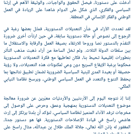
أدخلت على دستورنا، فيصل الحقوق والواجبات، والوثيقة الأهم في إرثنا
السياسي والفكري، الذي شكل على الدوام شاهدا على الريادة في العمل
الوطني والفكر الإنساني في المنطقة.
لقد تعددت الآراء في شأن التعديلات الدستورية، فمثّل بعضها رغبة في
الرجوع إلى نصوص أو حالة دستورية سابقة، في حين ارتأت أخرى ضرورة
التقدّم بالدستور نصا وروحا للارتقاء بصيغة العمل والرقابة والاستقلال ما
بين سلطات الدولة الثلاث. ولم تخل الساحة من آراء ذهبت مذهب التأثر
بتطورات إقليمية تحيط بنا، فكان تعاطيها مع فكرة التعديلات الدستورية
محكوما برغبة الإيقاع السريع دون وعي لمكنونات هذه التعديلات، ولا رؤية
حصيفة أو بعيدة المدى للبنية السياسية الضرورية لضمان تطبيق نتائجها بما
يحفظ التنوع والتعدد في العمل السياسي الوطني، ويرسخ نظامنا النيابي
الملكي.
إننا إذ نتوجه اليوم إلى الأردنيين والأردنيّات معبّرين عن ضرورة معالجة
موضوع التعديلات الدستورية بمنهجية وعمق، وحرص على الوصول إلى
مخرجات ترفد الأداء المتميز لنظامنا السياسي، لنؤكد أن بلدنا يرتكز إلى إرث
هاشمي راسخ في قيادة الإصلاحات الدستورية. فها هو دستور جدنا،
المغفور له بإذن ﷲ تعالى، جلالة الملك طلال بن عبدﷲ، مثال راسخ على