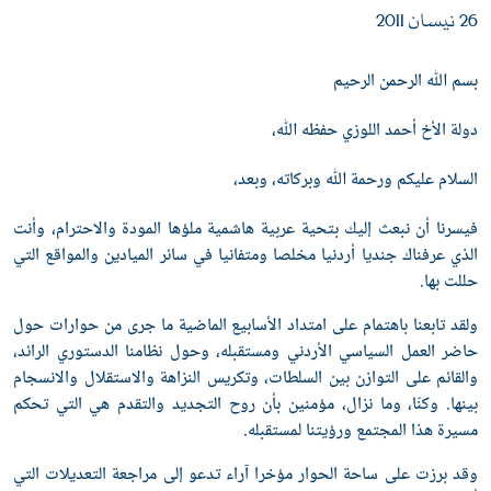
26 نيسان 2011
بسم ﷲ الرحمن الرحيم
دولة الأخ أحمد اللوزي حفظه ﷲ،
السلام عليكم ورحمة ﷲ وبركاته، وبعد،
فيسرنا أن نبعث إليك بتحية عربية هاشمية ملؤها المودة والاحترام، وأنت
الذي عرفناك جنديا أردنيا مخلصا ومتفانيا في سائر الميادين والمواقع التي
حللت بها.
ولقد تابعنا باهتمام على امتداد الأسابيع الماضية ما جرى من حوارات حول
حاضر العمل السياسي الأردني ومستقبله، وحول نظامنا الدستوري الرائد،
والقائم على التوازن بين السلطات، وتكريس النزاهة والاستقلال والانسجام
بينها. وكنّا، وما نزال، مؤمنين بأن روح التجديد والتقدم هي التي تحكم
مسيرة هذا المجتمع ورؤيتنا لمستقبله.
وقد برزت على ساحة الحوار مؤخرا آراء تدعو إلى مراجعة التعديلات التي